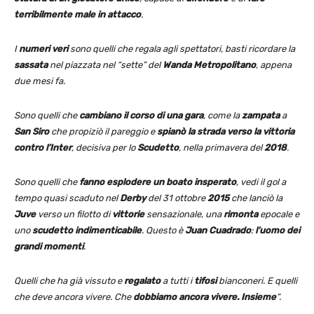
terribilmente male in attacco
.
I
numeri veri
sono quelli che regala agli spettatori, basti ricordare la
sassata
nel piazzata nel “sette” del
Wanda Metropolitano
, appena
due mesi fa.
Sono quelli che
cambiano il corso di una gara
, come la
zampata
a
San Siro
che propiziò il pareggio e
spianò la strada verso la vittoria
contro l’Inter
, decisiva per lo
Scudetto
, nella primavera del
2018
.
Sono quelli che
fanno esplodere un boato insperato
, vedi il gol a
tempo quasi scaduto nel
Derby
del 31 ottobre
2015
che lanciò la
Juve
verso un filotto di
vittorie
sensazionale, una
rimonta
epocale e
uno
scudetto indimenticabile
. Questo è
Juan Cuadrado
:
l’uomo dei
grandi momenti
.
Quelli che ha già vissuto e
regalato
a tutti i
tifosi
bianconeri. E quelli
che deve ancora vivere. Che
dobbiamo ancora vivere. Insieme
“.