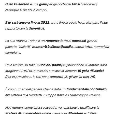
Juan Cuadrado
è una
gioia
per gli occhi dei
tifosi
bianconeri,
ovunque si piazzi in campo.
E
lo sarà ancora fino al 2022
, anno fino al quale ha prolungato il suo
rapporto con la
Juventus
.
La sua storia a Torino è un
romanzo
fatto di
successi
, grandi
giocate, “balletti”,
momenti indimenticabili
e, soprattutto, numeri da
campione.
Un esempio su tutti: è
uno dei pochi
(sei) bianconeri a vantare dalla
stagione 2015/16, quella del suo arrivo, almeno
15 gol e 15 assist
(Per la precisione, le reti sono appunto 15, gli assist ben 28).
È con numeri del genere che ha dato un
fondamentale contributo
alla vittoria di 4 Scudetti, 3 Coppe Italia e 1 Supercoppa Italiana.
Ma i numeri, come spesso accade, non bastano a qualificare la
statura di un giocatore unico
, capace di
difendere
e di
fare