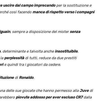
e uscire dal campo imprecando
per la sostituzione e
erché cosi facendo
manca di rispetto verso i compagni
iguain
, sempre a disposizione del mister
senza
.
o
, determinante e talvolta anche
insostituibile
,
 la
perplessità
di tutti, reduce da due prestiti
ri
e quindi tra i giocatori da cedere.
ituzione
di
Ronaldo
.
na delle sue giocate che hanno permesso alla
Juve
di
sarebbero
piovute addosso per aver escluso CR7
dalla