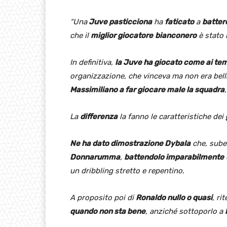
“Una
Juve pasticciona
ha
faticato
a
batter
che il
miglior giocatore
bianconero
è stato 
In definitiva,
la Juve ha giocato come ai temp
organizzazione, che vinceva ma non era bell
Massimiliano a far giocare male la squadra
La
differenza
la fanno le caratteristiche dei
Ne ha dato dimostrazione Dybala
che, suben
Donnarumma
,
battendolo imparabilmente
un dribbling stretto e repentino.
A proposito poi di
Ronaldo nullo o quasi
, ri
quando non sta bene
, anziché sottoporlo a