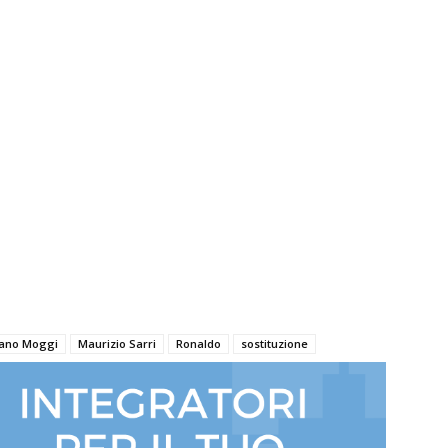
iano Moggi
Maurizio Sarri
Ronaldo
sostituzione