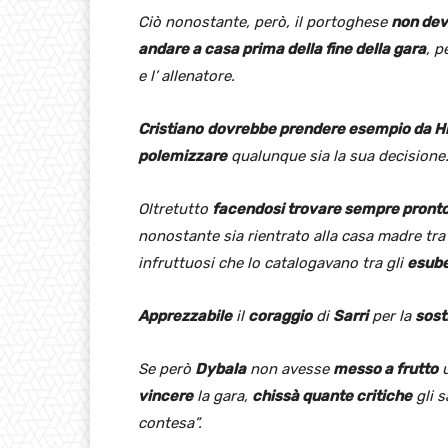
Ciò nonostante, però, il portoghese
non dev
andare a casa prima della fine della gara
, p
e l’ allenatore.
Cristiano
dovrebbe prendere esempio da H
polemizzare
qualunque sia la sua decisione
Oltretutto
facendosi trovare sempre pront
nonostante sia rientrato alla casa madre tra
infruttuosi che lo catalogavano tra gli
esube
Apprezzabile
il
coraggio
di
Sarri
per la
sost
Se però
Dybala
non avesse
messo a frutto
u
vincere
la gara,
chissà quante critiche
gli 
contesa”.