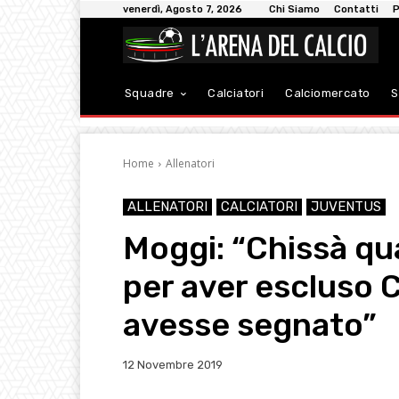
venerdì, Agosto 7, 2026
Chi Siamo
Contatti
P
Squadre
Calciatori
Calciomercato
S
Home
Allenatori
ALLENATORI
CALCIATORI
JUVENTUS
Moggi: “Chissà qua
per aver escluso 
avesse segnato”
12 Novembre 2019