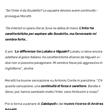
“Se l’Inter è da Scudetto? Le squadre devono avere continuità
–
prosegue Moratti.
“Da interisti si spera che la Juve ne abbia di meno.
L’Inter ha
caratteristiche per aspirare allo Scudetto, ma l’avversario mi
sembra forte.
..
E poi: “
Le differenze tra Lukaku e Higuain?
Lukaku si deve ancora
adattare al gioco italiano, ha caratteristiche diverse da Higuain e i
due non si possono paragonare. Mi sembra fosse più aggressivo in
Inghilterra”
., anche
Moratti ha buone sensazione su Antonio Conte in panchina: “
C’è
questa sensazione, una
continuità di forza e carattere
. Barella e
Sensi, poi, hanno cambiato molto l’Inter, sono fortissimi e vivaci”.
Poi si torna a parlare di
Calciopoli
e del
nuovo ricorso di Andrea
Agnelli: