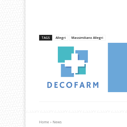
TAGS
Allegri
Massimiliano Allegri