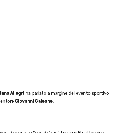
iano Allegri
ha parlato a margine dell’evento sportivo
mentore
Giovanni Galeone.
 che si hanno a disposizione”
, ha esordito il tecnico