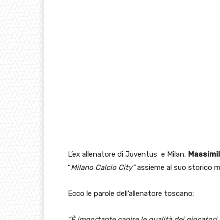
L’ex allenatore di Juventus e Milan,
Massimil
“
Milano Calcio City”
assieme al suo storico 
Ecco le parole dell’allenatore toscano:
“È importante capire le qualità dei giocatori