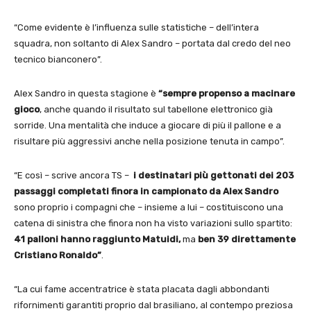
“Come evidente è l’influenza sulle statistiche – dell’intera
squadra, non soltanto di Alex Sandro – portata dal credo del neo
tecnico bianconero”.
Alex Sandro in questa stagione è
“sempre propenso a macinare
gioco
, anche quando il risultato sul tabellone elettronico già
sorride. Una mentalità che induce a giocare di più il pallone e a
risultare più aggressivi anche nella posizione tenuta in campo”.
“E così – scrive ancora TS –
i destinatari più gettonati dei 203
passaggi completati finora in campionato da Alex Sandro
sono proprio i compagni che – insieme a lui – costituiscono una
catena di sinistra che finora non ha visto variazioni sullo spartito:
41 palloni hanno raggiunto Matuidi,
ma
ben 39 direttamente
Cristiano Ronaldo”
.
“La cui fame accentratrice è stata placata dagli abbondanti
rifornimenti garantiti proprio dal brasiliano, al contempo preziosa