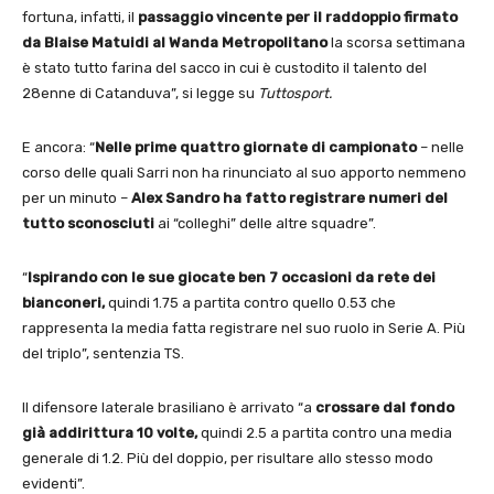
fortuna, infatti, il
passaggio vincente per il raddoppio firmato
da Blaise Matuidi al Wanda Metropolitano
la scorsa settimana
è stato tutto farina del sacco in cui è custodito il talento del
28enne di Catanduva”, si legge su
Tuttosport.
E ancora: “
Nelle prime quattro giornate di campionato
– nelle
corso delle quali Sarri non ha rinunciato al suo apporto nemmeno
per un minuto –
Alex Sandro ha fatto registrare numeri del
tutto sconosciuti
ai “colleghi” delle altre squadre”.
“
Ispirando con le sue giocate ben 7 occasioni da rete dei
bianconeri,
quindi 1.75 a partita contro quello 0.53 che
rappresenta la media fatta registrare nel suo ruolo in Serie A. Più
del triplo”, sentenzia TS.
Il difensore laterale brasiliano è arrivato “a
crossare dal fondo
già addirittura 10 volte,
quindi 2.5 a partita contro una media
generale di 1.2. Più del doppio, per risultare allo stesso modo
evidenti”.