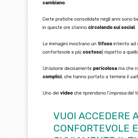
cambiano
.
Certe pratiche consolidate negli anni sono ben
in queste ore stanno
circolando sui social
.
Le immagini mostrano un
tifoso
intento ad
confortevole e più
costoso
) rispetto a quel
Un’azione decisamente
pericolosa
ma che no
complici
, che hanno portato a termine il
sal
Uno dei
video
che riprendono l’
impresa
del t
VUOI ACCEDERE A
CONFORTEVOLE E D