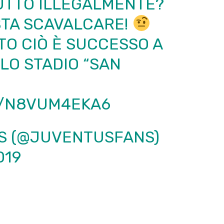
UTTO ILLEGALMENTE?
STA SCAVALCARE!
O CIÒ È SUCCESSO A
LO STADIO “SAN
M/N8VUM4EKA6
S (@JUVENTUSFANS)
019