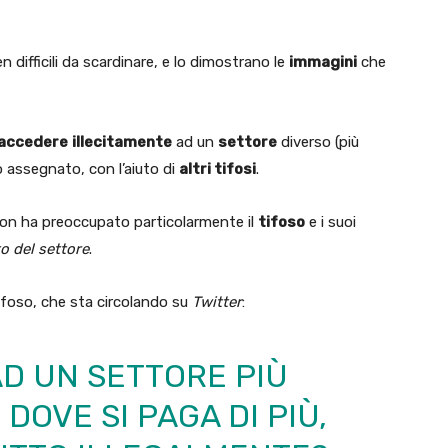
 difficili da scardinare, e lo dimostrano le
immagini
che
accedere
illecitamente
ad un
settore
diverso (più
lo assegnato, con l’aiuto di
altri tifosi
.
n ha preoccupato particolarmente il
tifoso
e i suoi
to del settore
.
ifoso, che sta circolando su
Twitter
:
D UN SETTORE PIÙ
OVE SI PAGA DI PIÙ,