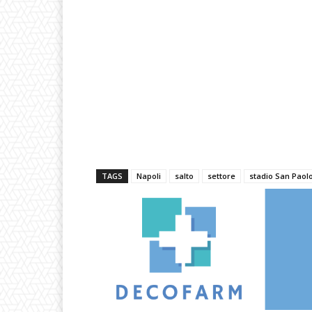
TAGS
Napoli
salto
settore
stadio San Paol