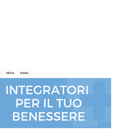
o
tifosi
video