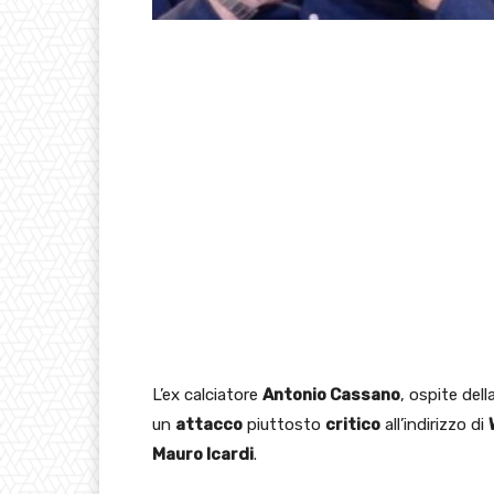
L’ex calciatore
Antonio Cassano
, ospite dell
un
attacco
piuttosto
critico
all’indirizzo di
Mauro Icardi
.