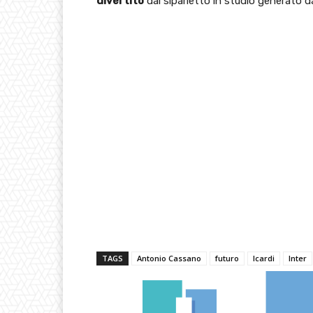
divertito
dal siparietto in studio generato dal
TAGS
Antonio Cassano
futuro
Icardi
Inter