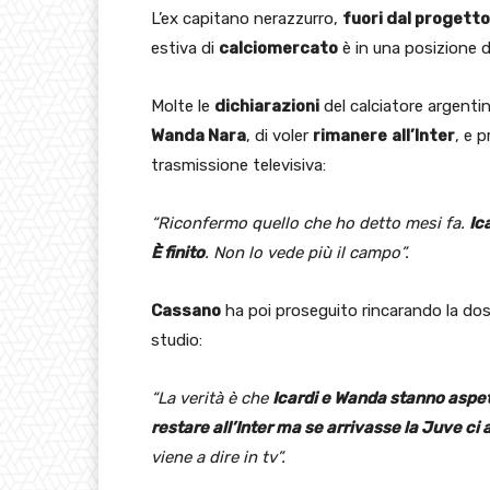
L’ex capitano nerazzurro,
fuori dal progetto 
estiva di
calciomercato
è in una posizione 
Molte le
dichiarazioni
del calciatore argentin
Wanda Nara
, di voler
rimanere
all’Inter
, e 
trasmissione televisiva:
“Riconfermo quello che ho detto mesi fa.
Ic
È finito
. Non lo vede più il campo”.
Cassano
ha poi proseguito rincarando la do
studio:
“La verità è che
Icardi e Wanda stanno aspe
restare all’Inter ma se arrivasse la Juve ci
viene a dire in tv”.