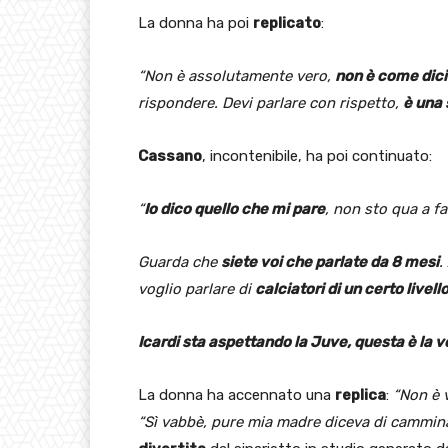
La donna ha poi
replicato
:
“Non è assolutamente vero,
non è come dici
rispondere. Devi parlare con rispetto,
è una 
Cassano
, incontenibile, ha poi continuato:
“
Io dico quello che mi pare
, non sto qua a fa
Guarda che
siete voi che parlate da 8 mesi
.
voglio parlare di
calciatori di un certo livell
Icardi sta aspettando la Juve, questa è la ve
La donna ha accennato una
replica
:
“Non è 
“Sì vabbè, pure mia madre diceva di cammina