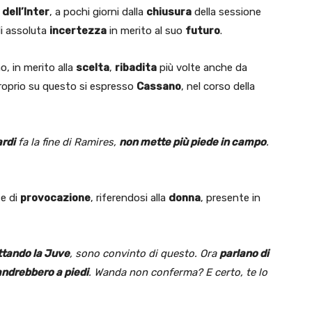
dell’Inter
, a pochi giorni dalla
chiusura
della sessione
di assoluta
incertezza
in merito al suo
futuro
.
o, in merito alla
scelta
,
ribadita
più volte anche da
proprio su questo si espresso
Cassano
, nel corso della
ardi
fa la fine di Ramires,
non mette più piede in campo
.
se di
provocazione
, riferendosi alla
donna
, presente in
ttando la Juve
, sono convinto di questo. Ora
parlano di
 andrebbero a piedi
. Wanda non conferma? E certo, te lo