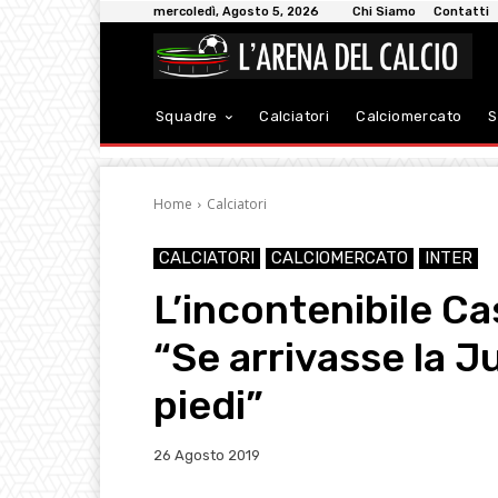
mercoledì, Agosto 5, 2026
Chi Siamo
Contatti
Squadre
Calciatori
Calciomercato
S
Home
Calciatori
CALCIATORI
CALCIOMERCATO
INTER
L’incontenibile C
“Se arrivasse la J
piedi”
26 Agosto 2019