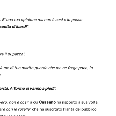
. E’ una tua opinione ma non è così e io posso
scelta di Icardi
“.
re il pupazzo”.
 A me di tuo marito guarda che me ne frega poco, io
o
.
rità. A Torino ci vanno a piedi
“.
vero, non è così”
a cui
Cassano
ha risposto a sua volta:
re con le rotelle”
che ha suscitato l’ilarità del pubblico