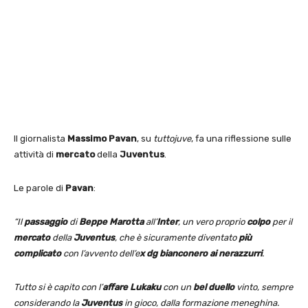
Il giornalista
Massimo Pavan
, su
tuttojuve
, fa una riflessione sulle
attività di
mercato
della
Juventus
.
Le parole di
Pavan
:
“Il
passaggio
di
Beppe Marotta
all’
Inter
, un vero proprio
colpo
per il
mercato
della
Juventus
, che è sicuramente diventato
più
complicato
con l’avvento dell’e
x dg bianconero ai nerazzurri
.
Tutto si è capito con l’
affare Lukaku
con un
bel duello
vinto, sempre
considerando la
Juventus
in gioco, dalla formazione meneghina.