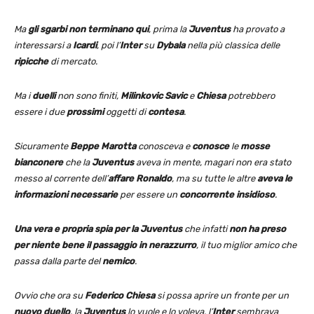
Ma
gli sgarbi non terminano qui
, prima la
Juventus
ha provato a
interessarsi a
Icardi
, poi l’
Inter
su
Dybala
nella più classica delle
ripicche
di mercato.
Ma i
duelli
non sono finiti,
Milinkovic Savic
e
Chiesa
potrebbero
essere i due
prossimi
oggetti di
contesa
.
Sicuramente
Beppe Marotta
conosceva e
conosce
le
mosse
bianconere
che la
Juventus
aveva in mente, magari non era stato
messo al corrente dell’
affare Ronaldo
, ma su tutte le altre
aveva le
informazioni necessarie
per essere un
concorrente insidioso
.
Una vera e propria spia per la Juventus
che infatti
non ha preso
per niente bene il passaggio in nerazzurro
, il tuo miglior amico che
passa dalla parte del
nemico
.
Ovvio che ora su
Federico Chiesa
si possa aprire un fronte per un
nuovo duello
, la
Juventus
lo vuole e lo voleva, l’
Inter
sembrava