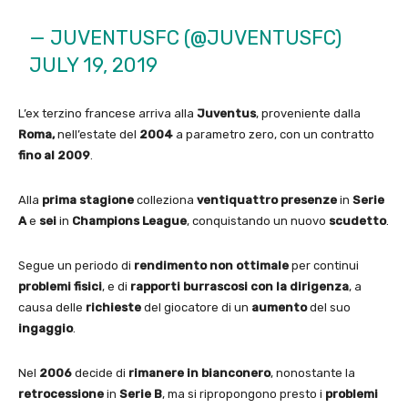
— JUVENTUSFC (@JUVENTUSFC)
JULY 19, 2019
L’ex terzino francese arriva alla
Juventus
, proveniente dalla
Roma,
nell’estate del
2004
a parametro zero, con un contratto
fino al 2009
.
Alla
prima stagione
colleziona
ventiquattro presenze
in
Serie
A
e
sei
in
Champions League
, conquistando un nuovo
scudetto
.
Segue un periodo di
rendimento non ottimale
per continui
problemi fisici
, e di
rapporti burrascosi con la dirigenza
, a
causa delle
richieste
del giocatore di un
aumento
del suo
ingaggio
.
Nel
2006
decide di
rimanere in bianconero
, nonostante la
retrocessione
in
Serie B
, ma si ripropongono presto i
problemi