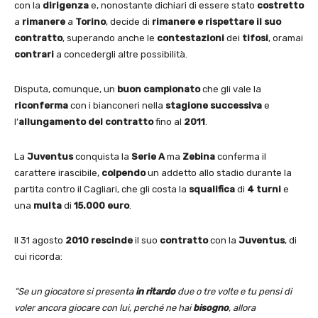
con la
dirigenza
e, nonostante dichiari di essere stato
costretto
a
rimanere
a
Torino
, decide di
rimanere e rispettare il suo
contratto
, superando anche le
contestazioni
dei
tifosi
, oramai
contrari
a concedergli altre possibilità.
Disputa, comunque, un
buon campionato
che gli vale la
riconferma
con i bianconeri nella
stagione successiva
e
l’
allungamento del contratto
fino al
2011
.
La
Juventus
conquista la
Serie A
ma
Zebina
conferma il
carattere irascibile,
colpendo
un addetto allo stadio durante la
partita contro il Cagliari, che gli costa la
squalifica
di
4 turni
e
una
multa
di
15.000 euro
.
Il 31 agosto
2010
rescinde
il suo
contratto
con la
Juventus
, di
cui ricorda:
“Se un giocatore si presenta
in ritardo
due o tre volte e tu pensi di
voler ancora giocare con lui, perché ne hai
bisogno
, allora