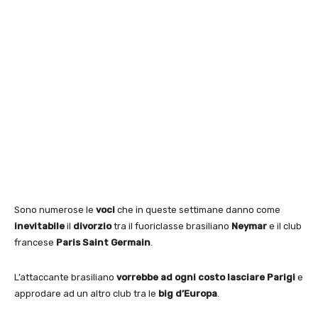
Sono numerose le
voci
che in queste settimane danno come
inevitabile
il
divorzio
tra il fuoriclasse brasiliano
Neymar
e il club
francese
Paris Saint Germain
.
L’attaccante brasiliano
vorrebbe ad ogni costo lasciare Parigi
e
approdare ad un altro club tra le
big d’Europa
.