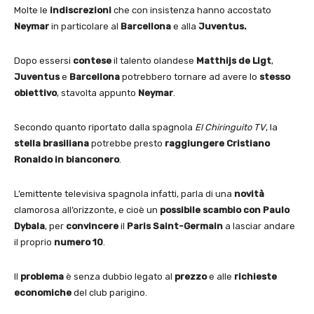
Molte le
indiscrezioni
che con insistenza hanno accostato
Neymar
in particolare al
Barcellona
e alla
Juventus
.
Dopo essersi
contese
il talento olandese
Matthijs de Ligt
,
Juventus
e
Barcellona
potrebbero tornare ad avere lo
stesso
obiettivo
, stavolta appunto
Neymar
.
Secondo quanto riportato dalla spagnola
El Chiringuito TV
, la
stella brasiliana
potrebbe presto
raggiungere Cristiano
Ronaldo in bianconero
.
L’emittente televisiva spagnola infatti, parla di una
novità
clamorosa all’orizzonte, e cioè un
possibile scambio con Paulo
Dybala
, per
convincere
il
Paris Saint-Germain
a lasciar andare
il proprio
numero 10
.
Il
problema
è senza dubbio legato al
prezzo
e alle
richieste
economiche
del club parigino.