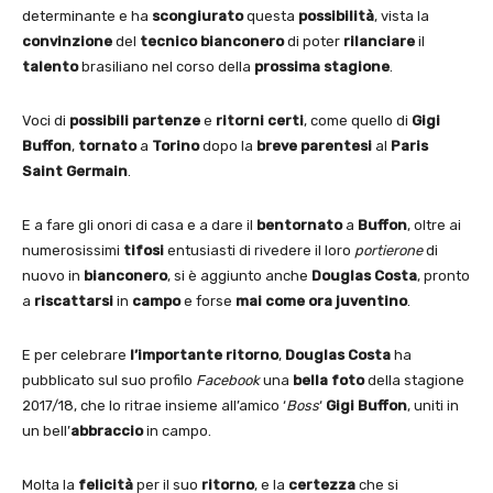
determinante e ha
scongiurato
questa
possibilità
, vista la
convinzione
del
tecnico
bianconero
di poter
rilanciare
il
talento
brasiliano nel corso della
prossima stagione
.
Voci di
possibili partenze
e
ritorni certi
, come quello di
Gigi
Buffon
,
tornato
a
Torino
dopo la
breve parentesi
al
Paris
Saint Germain
.
E a fare gli onori di casa e a dare il
bentornato
a
Buffon
, oltre ai
numerosissimi
tifosi
entusiasti di rivedere il loro
portierone
di
nuovo in
bianconero
, si è aggiunto anche
Douglas Costa
, pronto
a
riscattarsi
in
campo
e forse
mai come ora juventino
.
E per celebrare
l’importante ritorno
,
Douglas Costa
ha
pubblicato sul suo profilo
Facebook
una
bella foto
della stagione
2017/18, che lo ritrae insieme all’amico ‘
Boss
‘
Gigi Buffon
, uniti in
un bell’
abbraccio
in campo.
Molta la
felicità
per il suo
ritorno
, e la
certezza
che si