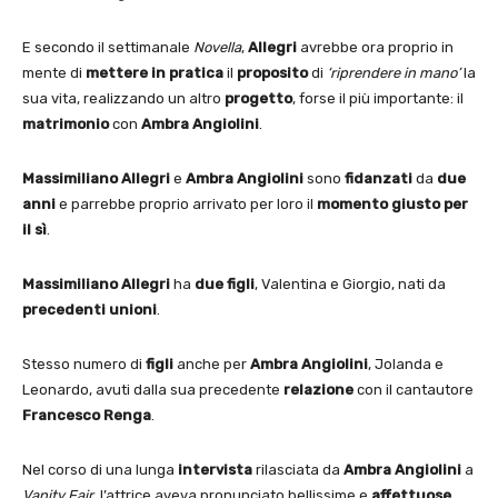
E secondo il settimanale
Novella
,
Allegri
avrebbe ora proprio in
mente di
mettere in pratica
il
proposito
di
‘riprendere in mano’
la
sua vita, realizzando un altro
progetto
, forse il più importante: il
matrimonio
con
Ambra Angiolini
.
Massimiliano Allegri
e
Ambra Angiolini
sono
fidanzati
da
due
anni
e parrebbe proprio arrivato per loro il
momento giusto per
il sì
.
Massimiliano Allegri
ha
due figli
, Valentina e Giorgio, nati da
precedenti
unioni
.
Stesso numero di
figli
anche per
Ambra Angiolini
, Jolanda e
Leonardo, avuti dalla sua precedente
relazione
con il cantautore
Francesco Renga
.
Nel corso di una lunga
intervista
rilasciata da
Ambra Angiolini
a
Vanity Fair
, l’attrice aveva pronunciato bellissime e
affettuose