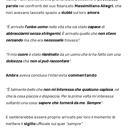
parole
nei confronti del suo fidanzato
Massimiliano Allegri
, che
non avevano lasciato spazio a
dubbi
sul loro
amore
:
“È arrivato
l’unico uomo
nella vita che sia stato
capace
di
abbracciarmi
senza stringermi
. È arrivato quello che
non stavo
cercando
ma che era
necessario
trovassi”.
“Il mio
cuore
è stato
rianimato
da un uomo che lo ha fatto con una
dolcezza
che
non si può raccontare
“.
Ambra
aveva concluso l’intervista
commentando
:
“È talmente bello che
non mi interessa che qualcuno capisca
, né
che la cosa piaccia o dispiaccia. Per la prima volta mi interessa
soltanto una cosa:
sapere che tornerà da me
.
Sempre
“.
E sembrerebbe essere proprio arrivato per loro il momento di
mettere il
sigillo
ufficiale sul quel
“sempre”
.