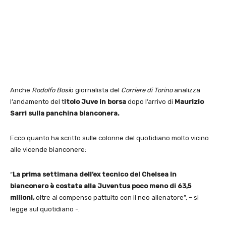
Anche
Rodolfo Bosi
o giornalista del
Corriere di Torino
analizza
l’andamento del t
itolo Juve in borsa
dopo l’arrivo di
Maurizio
Sarri sulla panchina bianconera.
Ecco quanto ha scritto sulle colonne del quotidiano molto vicino
alle vicende bianconere:
“
La prima settimana dell’ex tecnico del Chelsea in
bianconero è costata alla Juventus poco meno di 63,5
milioni,
oltre al compenso pattuito con il neo allenatore”, – si
legge sul quotidiano -.