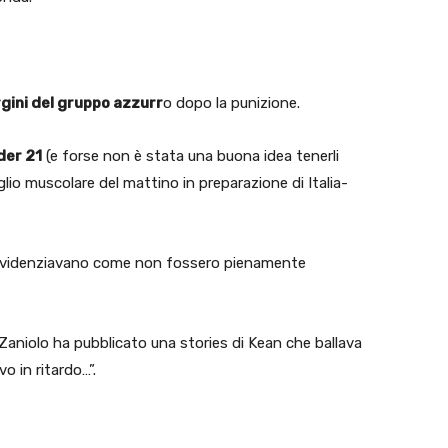
rgini del gruppo azzurr
o dopo la punizione.
der 21
(e forse non è stata una buona idea tenerli
eglio muscolare del mattino in preparazione di Italia-
videnziavano come non fossero pienamente
Zaniolo ha pubblicato una stories di Kean che ballava
o in ritardo…”.