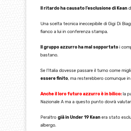
Il ritardo ha causato l’esclusione di Kean
da
Una scelta tecnica ineccepibile di Gigi Di Biagi
fianco a lui in conferenza stampa.
Il gruppo azzurro ha mal sopportato
i comp
bastano.
Se l’Italia dovesse passare il turno come mig
essere finito
, ma resterebbero comunque in r
Anche il loro futuro azzurro è in bilico:
la p
Nazionale A ma a questo punto dovrà valutar
Peraltro
già in Under 19 Kean
era stato escl
albergo.