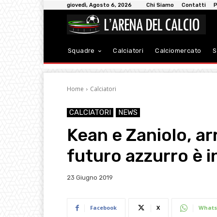
giovedì, Agosto 6, 2026
Chi Siamo
Contatti
P
Squadre
Calciatori
Calciomercato
S
Home
Calciatori
CALCIATORI
NEWS
Kean e Zaniolo, arr
futuro azzurro è in
23 Giugno 2019
Facebook
X
Whats