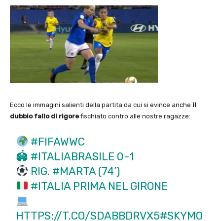
Ecco le immagini salienti della partita da cui si evince anche
il
dubbio fallo di rigore
fischiato contro alle nostre ragazze:
#FIFAWWC
🏟
#ITALIABRASILE
0-1
RIG.
#MARTA
(74’)
#ITALIA
PRIMA NEL GIRONE
HTTPS://T.CO/SDABBDRVX5
#SKYMO