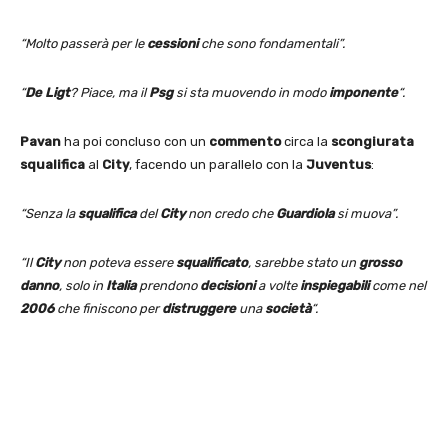
“Molto passerà per le
cessioni
che sono fondamentali”.
“
De Ligt
? Piace, ma il
Psg
si sta muovendo in modo
imponente
“.
Pavan
ha poi concluso con un
commento
circa la
scongiurata
squalifica
al
City
, facendo un parallelo con la
Juventus
:
“Senza la
squalifica
del
City
non credo che
Guardiola
si muova”.
“Il
City
non poteva essere
squalificato
, sarebbe stato un
grosso
danno
, solo in
Italia
prendono
decisioni
a volte
inspiegabili
come nel
2006
che finiscono per
distruggere
una
società
“.