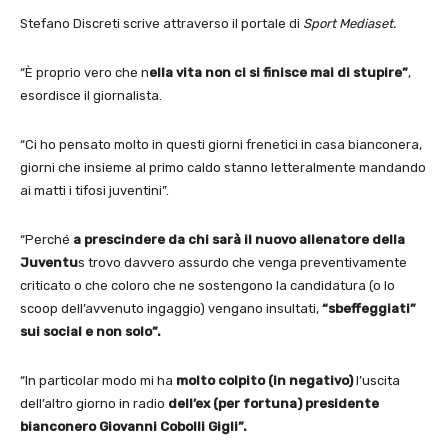
Stefano Discreti scrive attraverso il portale di
Sport Mediaset.
“È proprio vero che n
ella vita non ci si finisce mai di stupire”
,
esordisce il giornalista.
“Ci ho pensato molto in questi giorni frenetici in casa bianconera,
giorni che insieme al primo caldo stanno letteralmente mandando
ai matti i tifosi juventini”.
“Perché
a prescindere da chi sarà il nuovo allenatore della
Juventu
s trovo davvero assurdo che venga preventivamente
criticato o che coloro che ne sostengono la candidatura (o lo
scoop dell’avvenuto ingaggio) vengano insultati,
“sbeffeggiati”
sui social e non solo”.
“In particolar modo mi ha
molto colpito (in negativo)
l’uscita
dell’altro giorno in radio
dell’ex (per fortuna) presidente
bianconero Giovanni Cobolli Gigli”.