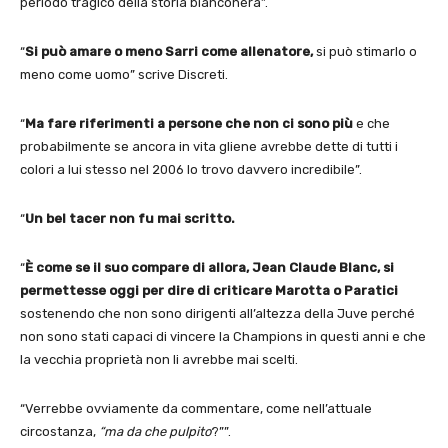
periodo tragico della storia bianconera”.
“
Si può amare o meno Sarri come allenatore,
si può stimarlo o
meno come uomo” scrive Discreti.
“
Ma fare riferimenti a persone che non ci sono più
e che
probabilmente se ancora in vita gliene avrebbe dette di tutti i
colori a lui stesso nel 2006 lo trovo davvero incredibile”.
“
Un bel tacer non fu mai scritto.
“
È come se il suo compare di allora, Jean Claude Blanc, si
permettesse oggi per dire di criticare Marotta o Paratici
sostenendo che non sono dirigenti all’altezza della Juve perché
non sono stati capaci di vincere la Champions in questi anni e che
la vecchia proprietà non li avrebbe mai scelti.
“Verrebbe ovviamente da commentare, come nell’attuale
circostanza,
“ma da che pulpito
?””.