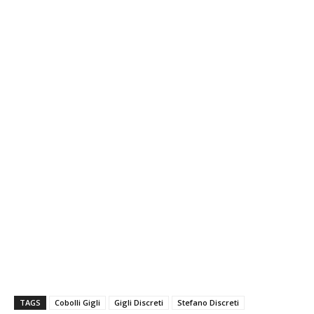
TAGS
Cobolli Gigli
Gigli Discreti
Stefano Discreti