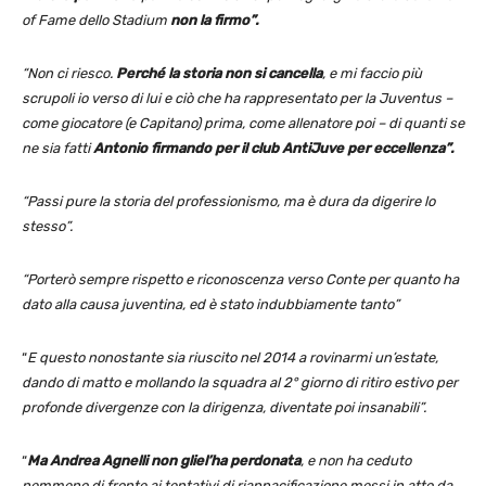
of Fame dello Stadium
non la firmo”.
“Non ci riesco.
Perché la storia non si cancella
, e mi faccio più
scrupoli io verso di lui e ciò che ha rappresentato per la Juventus –
come giocatore (e Capitano) prima, come allenatore poi – di quanti se
ne sia fatti
Antonio firmando per il club AntiJuve per eccellenza”.
“Passi pure la storia del professionismo, ma è dura da digerire lo
stesso”.
“Porterò sempre rispetto e riconoscenza verso Conte per quanto ha
dato alla causa juventina, ed è stato indubbiamente tanto”
“
E questo nonostante sia riuscito nel 2014 a rovinarmi un’estate,
dando di matto e mollando la squadra al 2° giorno di ritiro estivo per
profonde divergenze con la dirigenza, diventate poi insanabili”.
“
Ma Andrea Agnelli non gliel’ha perdonata
, e non ha ceduto
nemmeno di fronte ai tentativi di riappacificazione messi in atto da