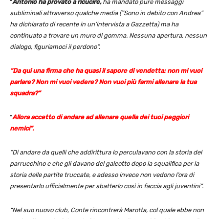
“
Antonio ha provato a ricucire,
ha mandato pure messaggi
subliminali attraverso qualche media (“Sono in debito con Andrea”
ha dichiarato di recente in un’intervista a Gazzetta) ma ha
continuato a trovare un muro di gomma. Nessuna apertura, nessun
dialogo, figuriamoci il perdono”.
“Da qui una firma che ha quasi il sapore di vendetta: non mi vuoi
parlare? Non mi vuoi vedere? Non vuoi più farmi allenare la tua
squadra?”
“
Allora accetto di andare ad allenare quella dei tuoi peggiori
nemici”.
“Di andare da quelli che addirittura lo perculavano con la storia del
parrucchino e che gli davano del galeotto dopo la squalifica per la
storia delle partite truccate, e adesso invece non vedono l’ora di
presentarlo ufficialmente per sbatterlo così in faccia agli juventini”.
“Nel suo nuovo club, Conte rincontrerà Marotta, col quale ebbe non