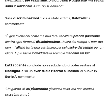
chiamarmi, o
per il razzismo
. Di sicuro
non è colpa solo mia se non
sono in Nazionale
. All’inizio si, dopo no”.
Sulle
discriminazioni
di cui è stato vittima,
Balotelli
ha
commentato:
“È giusto che chi come me può farsi ascoltare
prenda posizione
contro ogni forma di
discriminazione
. Uscire dal campo si può, ma
non mi
alleno
tutta una settimana per poi
uscire dal campo
per un
idiota. È più facile
individuare
lo scemo e
mandare via lui
“.
L’attaccante
conclude non escludendo di poter restare al
Marsiglia
, e su un
eventuale ritorno a Brescia
, di nuovo in
Serie A
, commenta:
“Un giorno, si,
mi piacerebbe
giocare a casa, ma non credo il
prossimo anno”.