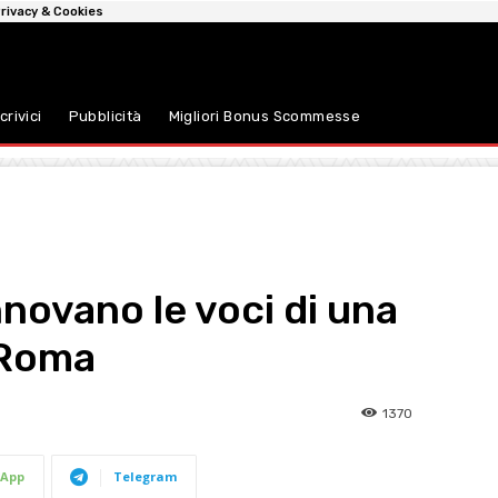
rivacy & Cookies
crivici
Pubblicità
Migliori Bonus Scommesse
nnovano le voci di una
 Roma
1370
App
Telegram