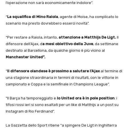
l’operazione non sarà economicamente indolore”.
“
La squalifica di Mino Raiola
, agente di Moise, ha complicato lo
scenario ma presto dovrebbero esserci novità”.
“Per restare a Raiola, intanto,
attenzione a Matthijs De Ligt.
Il
difensore dell’Ajax, d
a mesi obiettivo della Juve
, da settimane
destinato al Barcellona, da qualche giorno è più vicino al
Manchester United”.
“
Il difensore olandese è prossimo a salutare l’Ajax
al termine di
una stagione straordinaria in termini di risultati, con le vittorie in
campionato e Coppa e la semifinale in Champions League”.
“Il Barça ha temporeggiato e
lo United ora è in pole position
: i
tifosi rossi ieri si sono esaltati per un like di Matthijs a un post su
Instagram di Rio Ferdinand”.
La Gazzetta dello Sport ritiene “a spingere De Ligt in Inghilterra