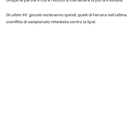
cinque le partite in cui è riuscito a mantenere la porta inviolata.
Gli ultimi 90′ giocati resteranno quindi, quelli di Ferrara nell’ultima
sconfitta di campionato rimediata contro la Spal.