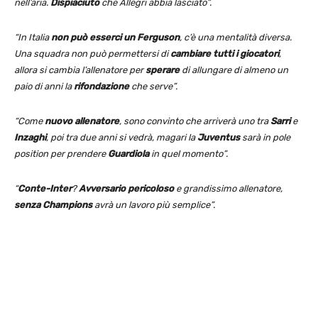
nell’aria.
Dispiaciuto
che Allegri abbia lasciato”.
“In Italia
non può esserci un Ferguson
, c’è una mentalità diversa.
Una squadra non può permettersi di
cambiare tutti i giocatori
,
allora si cambia l’allenatore per
sperare
di allungare di almeno un
paio di anni la
rifondazione
che serve”.
“Come
nuovo allenatore
, sono convinto che arriverà uno tra
Sarri
e
Inzaghi
, poi tra due anni si vedrà, magari la
Juventus
sarà in pole
position per prendere
Guardiola
in quel momento”.
“
Conte-Inter
?
Avversario pericoloso
e grandissimo allenatore,
senza Champions
avrà un lavoro più semplice”.