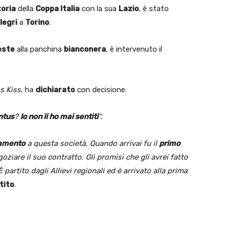
toria
della
Coppa Italia
con la sua
Lazio
, è stato
legri
a
Torino
.
este
alla panchina
bianconera
, è intervenuto il
s Kiss
, ha
dichiarato
con decisione:
ntus
?
Io non li ho mai sentiti
“.
amento
a questa società. Quando arrivai fu il
primo
oziare il suo contratto. Gli promisi che gli avrei fatto
È partito dagli Allievi regionali ed è arrivato alla prima
tito
.