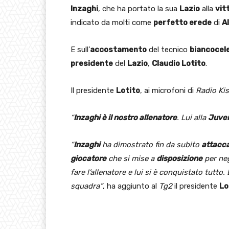
Inzaghi
, che ha portato la sua
Lazio
alla
vit
indicato da molti come
perfetto erede
di
Al
E sull’
accostamento
del tecnico
biancocel
presidente
del
Lazio
,
Claudio Lotito
.
Il presidente
Lotito
, ai microfoni di
Radio Kis
“
Inzaghi è il nostro allenatore
. Lui alla
Juve
“
Inzaghi
ha dimostrato fin da subito
attacc
giocatore
che si mise a
disposizione
per neg
fare l’allenatore e lui si è conquistato tutto. 
squadra”
, ha aggiunto al
Tg2
il presidente
Lo