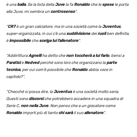
è una
balla
. Se la lista della
Juve
la fa
Ronaldo
che le
spese
le porta
alla Juve, mi sembra un
controsenso
“.
“
CR7
è un gran calciatore, ma in una società come la
Juventus
,
super-organizzata, in cui c’è una
suddivisione
dei
ruoli
ben definita,
è
impossibile
che
scelga
lui
l’allenatore
“.
“Addirittura
Agnelli
ha detto che
non toccherà a lui farlo
, bensì a
Paratici
e
Nedved
perché sono loro che organizzano la
parte
tecnica
, per cui com’è possibile che
Ronaldo
abbia voce in
capitolo?”.
“Checché si possa dire, la
Juventus
è una società molto seria.
Questi sono
discorsi
che potrebbero accadere in una squadra di
Serie C,
non nella Juve
. Non penso che a un giocatore come
Ronaldo
importi più di tanto
chi sarà
il suo
allenatore
“.