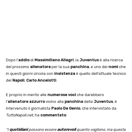
Dopo l’
addio
di
Massimiliano Allegri
, la
Juventus
è alla ricerca
del prossimo
allenatore
per la sua
panchina
, e uno dei
nomi
che
in questi giorni circola con
insistenza
è quello dell’attuale tecnico
del
Napoli
,
Carlo Ancelotti
.
E proprio in merito alle
numerose voci
che darebbero
l’
allenatore azzurro
vicino alla
panchina
della
Juventus
, è
intervenuto il giornalista
Paolo De Genio
, che intervistato da
TuttoNapoli.net
, ha
commentato
:
“I
quotidiani
possono essere
autorevoli
quanto vogliono, ma questa