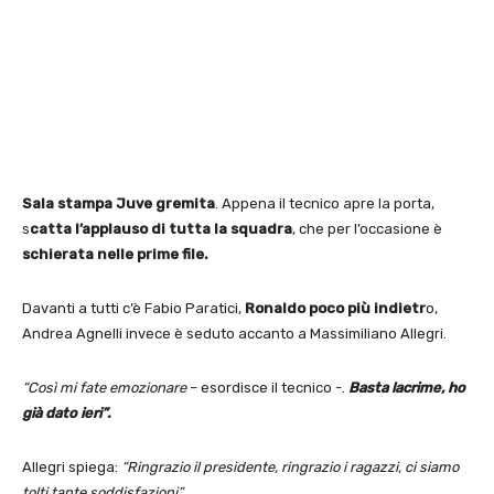
Sala stampa Juve gremita
. Appena il tecnico apre la porta,
s
catta l’applauso di tutta la squadra
, che per l’occasione è
schierata nelle prime file.
Davanti a tutti c’è Fabio Paratici,
Ronaldo poco più indietr
o,
Andrea Agnelli invece è seduto accanto a Massimiliano Allegri.
“Così mi fate emozionare
– esordisce il tecnico -.
Basta lacrime, ho
già dato ieri”.
Allegri spiega:
“Ringrazio il presidente, ringrazio i ragazzi, ci siamo
tolti tante soddisfazioni”.