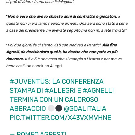
si può dividere, è una cosa fisiologica”.
“
Non è vero che avevo chiesto anni di contratto e giocatori,
a
questo non ci eravamo neanche arrivati. Una sera sono stato a cena
a casa del presidente, mi avevate seguito ma non mi avete trovato”
“
Poi due giorni fa ci siamo visti con Nedved e Paratici.
Alla fine
Agnelli, da decisionista qual è, ha deciso che non potevo più
rimanere.
Il 5 e 5 è una cosa che si mangia a Livorno e per me va
bene così”
, ha concluso Allegri.
#JUVENTUS
: LA CONFERENZA
STAMPA DI
#ALLEGRI
E
#AGNELLI
TERMINA CON UN CALOROSO
ABBRACCIO
@GOALITALIA
PIC.TWITTER.COM/X43VXMVHNE
— ROMEO AGRESTI