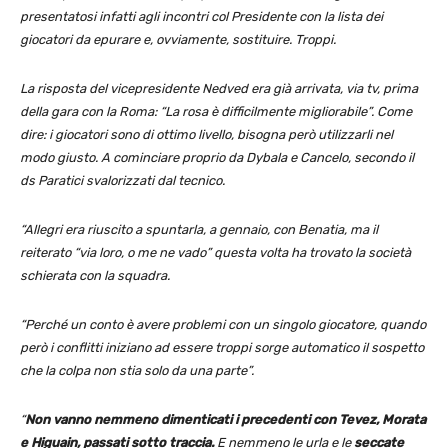
presentatosi infatti agli incontri col Presidente con la lista dei
giocatori da epurare e, ovviamente, sostituire. Troppi.
La risposta del vicepresidente Nedved era già arrivata, via tv, prima
della gara con la Roma: “La rosa è difficilmente migliorabile”. Come
dire: i giocatori sono di ottimo livello, bisogna però utilizzarli nel
modo giusto. A cominciare proprio da Dybala e Cancelo, secondo il
ds Paratici svalorizzati dal tecnico.
“Allegri era riuscito a spuntarla, a gennaio, con Benatia, ma il
reiterato “via loro, o me ne vado” questa volta ha trovato la società
schierata con la squadra.
“Perché un conto è avere problemi con un singolo giocatore, quando
però i conflitti iniziano ad essere troppi sorge automatico il sospetto
che la colpa non stia solo da una parte”.
“
Non vanno nemmeno dimenticati i precedenti con Tevez, Morata
e Higuain, passati sotto traccia.
E nemmeno le urla e le
seccate