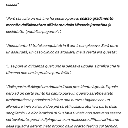
piazza”
“
Però stavolta un minimo ha pesato pure lo
scarso gradimento
raccolto dall’allenatore all’interno della tifoseria juventina
(il
cosiddetto “pubblico pagante”)”.
“
Nonostante 11 trofei conquistati in 5 anni, non piaceva. Sarà pure
un’assurdità, un caso clinico da studiare, ma la realtà era questa”.
“E se pure in dirigenza qualcuno la pensava uguale, significa che la
tifoseria non era in preda a pura follia”.
“
Dalla parte di Allegri era rimasto il solo presidente Agnelli, il quale
però ad un certo punto ha capito pure lui quanto sarebbe stato
problematico e pericoloso iniziare una nuova stagione con un
allenatore inviso ai suoi due più stretti collaboratori e a parte dello
spogliatoio. Le dichiarazioni di Gustavo Dybala non potevano essere
sottovalutate, perché dipingevano un malessere diffuso all’interno
della squadra determinato proprio dallo scarso feeling col tecnico,