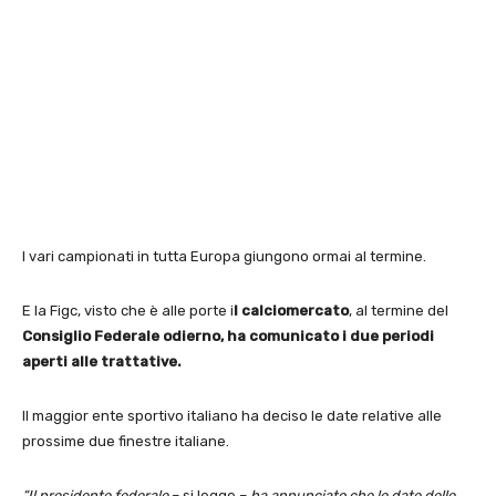
I vari campionati in tutta Europa giungono ormai al termine.
E la Figc, visto che è alle porte i
l calciomercato
, al termine del
Consiglio Federale odierno, ha comunicato i due periodi
aperti alle trattative.
Il maggior ente sportivo italiano ha deciso le date relative alle
prossime due finestre italiane.
“Il presidente federale
– si legge –
ha annunciato che le date delle