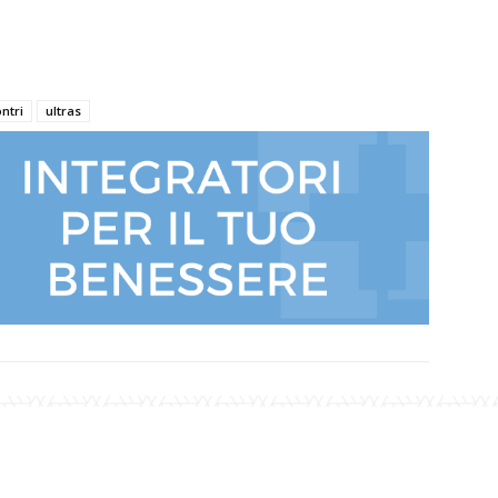
ntri
ultras