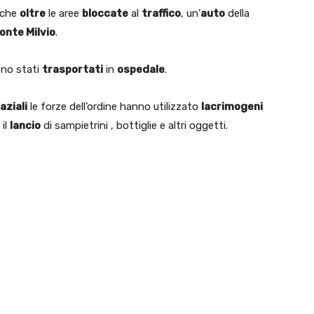
anche
oltre
le aree
bloccate
al
traffico
, un’
auto
della
onte Milvio
.
ono stati
trasportati
in
ospedale
.
laziali
le forze dell’ordine hanno utilizzato
lacrimogeni
il
lancio
di sampietrini , bottiglie e altri oggetti.