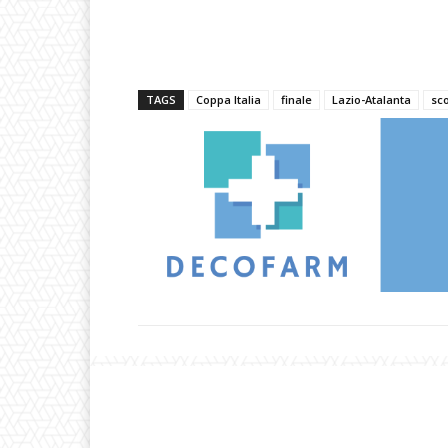
TAGS
Coppa Italia
finale
Lazio-Atalanta
sco