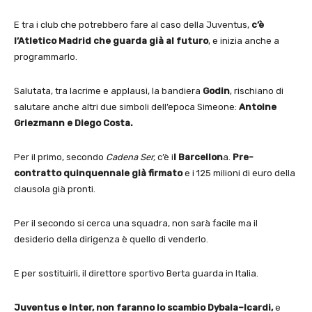
E tra i club che potrebbero fare al caso della Juventus,
c’è
l’Atletico Madrid che guarda già al futuro
, e inizia anche a
programmarlo.
Salutata, tra lacrime e applausi, la bandiera
Godin
, rischiano di
salutare anche altri due simboli dell’epoca Simeone:
Antoine
Griezmann e Diego Costa.
Per il primo, secondo
Cadena Ser,
c’è i
l Barcellon
a.
Pre-
contratto quinquennale già firmato
e i 125 milioni di euro della
clausola già pronti.
Per il secondo si cerca una squadra, non sarà facile ma il
desiderio della dirigenza è quello di venderlo.
E per sostituirli, il direttore sportivo Berta guarda in Italia.
Juventus e Inter, non faranno lo scambio Dybala–Icardi,
e