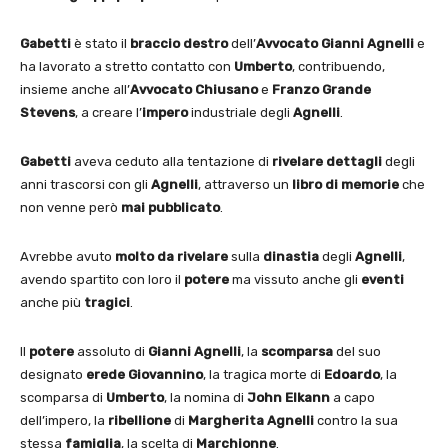
Gabetti
è stato il
braccio destro
dell’
Avvocato Gianni Agnelli
e
ha lavorato a stretto contatto con
Umberto
, contribuendo,
insieme anche all’
Avvocato Chiusano
e
Franzo Grande
Stevens
, a creare l’
impero
industriale degli
Agnelli
.
Gabetti
aveva ceduto alla tentazione di
rivelare
dettagli
degli
anni trascorsi con gli
Agnelli
, attraverso un
libro di memorie
che
non venne però
mai pubblicato
.
Avrebbe avuto
molto da rivelare
sulla
dinastia
degli
Agnelli
,
avendo spartito con loro il
potere
ma vissuto anche gli
eventi
anche più
tragici
.
Il
potere
assoluto di
Gianni Agnelli
, la
scomparsa
del suo
designato
erede
Giovannino
, la tragica morte di
Edoardo
, la
scomparsa di
Umberto
, la nomina di
John Elkann
a capo
dell’impero, la
ribellione
di
Margherita Agnelli
contro la sua
stessa
famiglia
, la scelta di
Marchionne
.