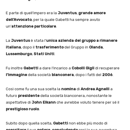
E parte di quell’impero era la
Juventus
,
grande amore
dell’Avvocato
, per la quale Gabetti ha sempre avuto
un’
attenzione particolare
.
La
Juventus
è stata l’
unica azienda del gruppo a rimanere
italiana
, dopo il
trasferimento
del Gruppo in
Olanda
,
Lussemburgo
,
Stati Uniti
.
Fu inoltre
Gabetti
a dare l’incarico a
Cobolli Gigli
di recuperare
l’immagine
della società
bianconera
, dopo i fatti del
2006
.
Così come fu una sua scelta la
nomina
di
Andrea Agnelli
a
futuro
presidente
della società bianconera, nonostante le
aspettative di
John Elkann
che avrebbe voluto tenere per sé il
prestigioso
ruolo
.
Subito dopo quella scelta,
Gabetti
non ebbe più modo di
esercitare
il suo
potere
,
concludendo
così la sua avventura