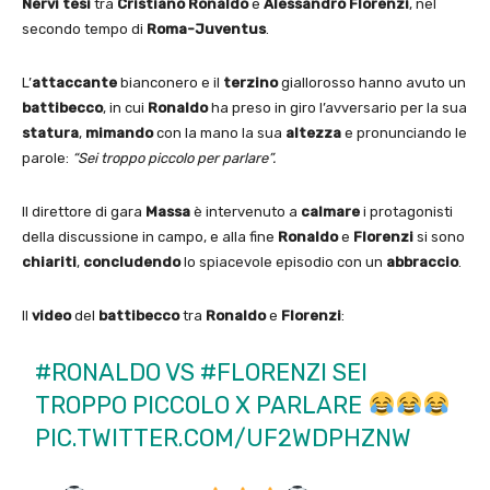
Nervi
tesi
tra
Cristiano Ronaldo
e
Alessandro Florenzi
, nel
secondo tempo di
Roma-Juventus
.
L’
attaccante
bianconero e il
terzino
giallorosso hanno avuto un
battibecco
, in cui
Ronaldo
ha preso in giro l’avversario per la sua
statura
,
mimando
con la mano la sua
altezza
e pronunciando le
parole:
“Sei troppo piccolo per parlare”.
Il direttore di gara
Massa
è intervenuto a
calmare
i protagonisti
della discussione in campo, e alla fine
Ronaldo
e
Florenzi
si sono
chiariti
,
concludendo
lo spiacevole episodio con un
abbraccio
.
Il
video
del
battibecco
tra
Ronaldo
e
Florenzi
:
#RONALDO
VS
#FLORENZI
SEI
TROPPO PICCOLO X PARLARE
PIC.TWITTER.COM/UF2WDPHZNW