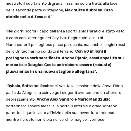
mostrato il suo talento di grana finissima solo a tratti: alla luce
della seconda parte di stagione,
Max nutre dubbi sull’uso
stabile nella difesa a 4″
.
“Nei giorni scorsi il capo dell’area sport Fabio Paratici è stato visto
a cena con l’alter ego del City Txiki Begiristain: ai blu di
Manchester il portoghese piace parecchio, ma anche i cugini rossi
dello United hanno sondato il terreno.
Con 60 milioni il
portoghese sarà sacrificato
.
Anche Pjanic, assai appetito sul
mercato, e Douglas Costa potrebbero essere (robuste)
plusvalenze in una nuova stagione allegriana”.
“
Dybala, finito nell’ombra
, si valuta la cessione della Joya: l’idea
parte da Allegri, ma coinvolge i dirigenti che temono un ulteriore
deprezzamento.
Anche Alex Sandro e Mario Mandzukic
potrebbero essere messi alla porta: il laterale è ormai lontano
parente di quello visto all’inizio della sua avventura torinese,
mentre il croato non è più nel cerchio magico livornese.