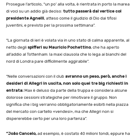
Prosegue l’articolo, “un po’ alla volta, è rientrata in porto la marea
di voci su un addio già deciso:
tutto passerà dal vertice col
presidente Agnelli
, atteso come il giudizio di Dio dai tifosi
juventini, e previsto per la prossima settimana”.
“La giornata di ieri è volata via in uno stato di calma apparente, al
netto degli
spifferi su Mauricio Pochettino
, che ha aperto
all’addio al Tottenham: la maxi clausola che lo lega ai bianchi del
nord di Londra pare difficilmente aggirabile”.
“Nelle conversazioni con il club
avranno un peso, però, anche i
desideri di Allegri in uscita, non solo quei tre big richiesti in
entrata:
Max è deluso da parte della truppa e considera alcune
dolorose cessioni strategiche per rimotivare il gruppo. Non
significa che i big verranno obbligatoriamente esibiti nella piazza
del mercato con cartello «vendesi», ma che Allegri non si
dispererebbe certo per una loro partenza”.
“João Cancelo,
ad esempio, è costato 40 milioni tondi, eppure ha