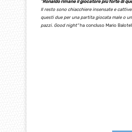
“
Ronaldo rimane il giocatore più forte di q
Il resto sono chiacchiere insensate e cattive
questi due per una partita giocata male o un
pazzi. Good night”
ha concluso Mario Balotelli