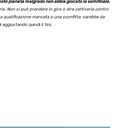
uesto pianeta malgrado non abbia giocato la semifinale.
rie. Non si può prendere in giro o dire cattiverie contro
a qualificazione mancata o una sconfitta: sarebbe da
 aggiustando quindi il tiro.