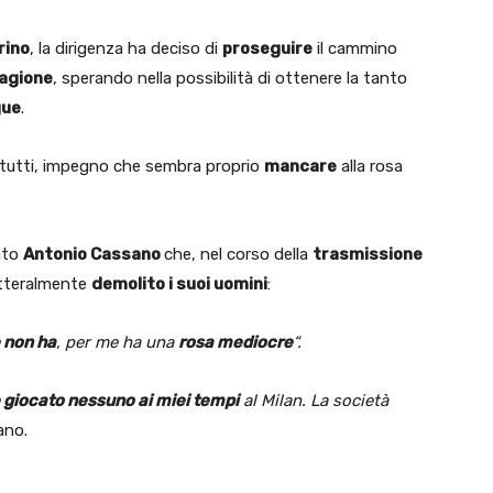
rino
, la dirigenza ha deciso di
proseguire
il cammino
tagione
, sperando nella possibilità di ottenere la tanto
gue
.
 tutti, impegno che sembra proprio
mancare
alla rosa
vato
Antonio Cassano
che, nel corso della
trasmissione
etteralmente
demolito i suoi uomini
:
 non ha
, per me ha una
rosa mediocre
“.
giocato nessuno ai miei tempi
al Milan. La società
no.