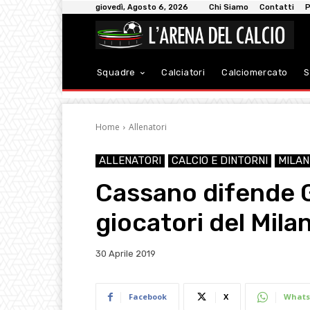
giovedì, Agosto 6, 2026
Chi Siamo
Contatti
P
Squadre
Calciatori
Calciomercato
S
Home
Allenatori
ALLENATORI
CALCIO E DINTORNI
MILAN
Cassano difende G
giocatori del Mila
30 Aprile 2019
Facebook
X
Whats