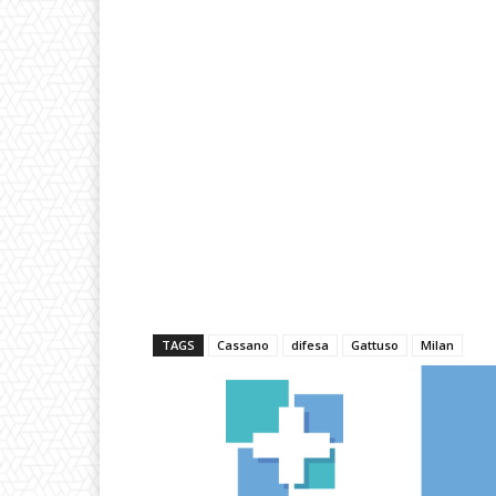
TAGS
Cassano
difesa
Gattuso
Milan