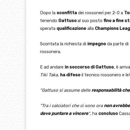
Dopo la
sconfitta
dei rossoneri per 2-0 a
To
tenendo
Gattuso
al suo posto
fino a fine s
sperata
qualificazione
alla
Champions Lea
Scontata la richiesta di
impegno
da parte di
rossonera.
E ad andare
in soccorso di Gattuso
, è arri
Tiki Taka
,
ha difeso
il tecnico rossonero e l
“Gattuso si assume delle
responsabilità che
“Tra i calciatori che ci sono ora
non avrebbe 
deve puntare a vincere
“
, ha
concluso
Cassa