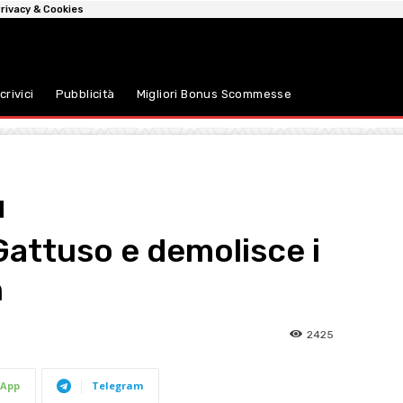
rivacy & Cookies
crivici
Pubblicità
Migliori Bonus Scommesse
attuso e demolisce i
n
2425
App
Telegram