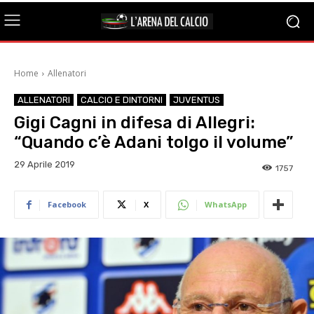
Home
Allenatori
ALLENATORI
CALCIO E DINTORNI
JUVENTUS
Gigi Cagni in difesa di Allegri:
“Quando c’è Adani tolgo il volume”
29 Aprile 2019
1757
Facebook
X
WhatsApp