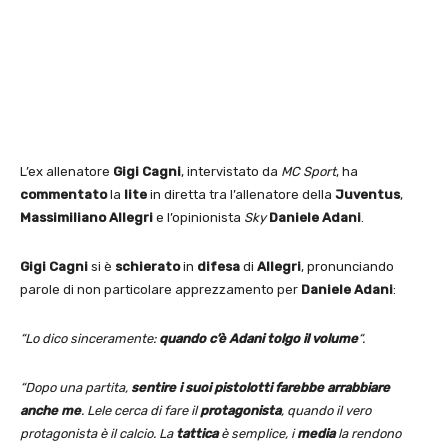
L’ex allenatore
Gigi Cagni
, intervistato da
MC Sport
, ha
commentato
la
lite
in diretta tra l’allenatore della
Juventus
,
Massimiliano Allegri
e l’opinionista
Sky
Daniele Adani
.
Gigi Cagni
si è
schierato
in
difesa
di
Allegri
, pronunciando
parole di non particolare apprezzamento per
Daniele Adani
:
“Lo dico sinceramente:
quando c’è Adani tolgo il volume
“.
“Dopo una partita,
sentire i suoi pistolotti farebbe arrabbiare
anche me
. Lele cerca di fare il
protagonista
, quando il vero
protagonista è il calcio. La
tattica
è semplice, i
media
la rendono