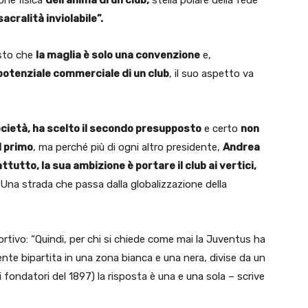
one fisica
dell’anima di un club,
stella polare della fede
acralità inviolabile”.
osto che
la maglia è solo una convenzione
e,
potenziale commerciale di un club
, il suo aspetto va
cietà, ha scelto il secondo presupposto
e certo
non
l primo
, ma perché più di ogni altro presidente,
Andrea
tutto, la sua ambizione è portare il club ai vertici,
. Una strada che passa dalla globalizzazione della
rtivo: “Quindi, per chi si chiede come mai la Juventus ha
nte bipartita in una zona bianca e una nera, divise da un
i fondatori del 1897) la risposta è una e una sola – scrive