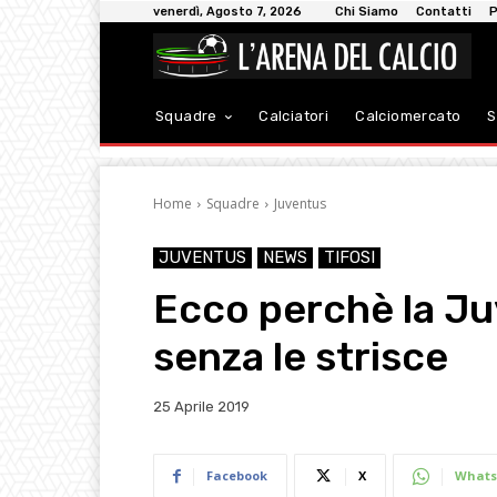
venerdì, Agosto 7, 2026
Chi Siamo
Contatti
P
Squadre
Calciatori
Calciomercato
S
Home
Squadre
Juventus
JUVENTUS
NEWS
TIFOSI
Ecco perchè la Juv
senza le strisce
25 Aprile 2019
Facebook
X
Whats