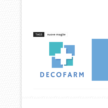
TAGS
nuove maglie