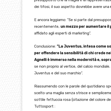
presupposto che la maglia è la rappresentazi
dei tifosi, il suo aspetto dovrebbe avere una
s
E ancora leggiamo: “Se si parte dal presupp
recentemente,
un mezzo per aumentare il 
affidato agli esperti di marketing”.
Conclusione:
“La Juventus, intesa come so
per offendere la sensibilità di chi crede ne
Agnelli è immerso nella modernità e, soprat
se non proprio al vertice, del calcio mondiale
Juventus e del suo marchio”.
Riassumendo con le parole del quotidiano spo
scelto una maglia senza strisce e sempliceme
sottile fettuccia rosa (citazione del colore de
Tuttosport :