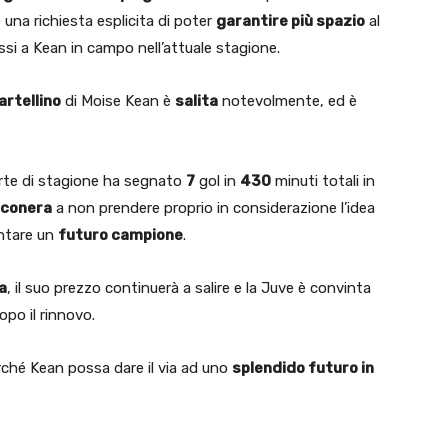
 una richiesta esplicita di poter
garantire più spazio
al
si a Kean in campo nell’attuale stagione.
artellino
di Moise Kean è
salita
notevolmente, ed è
rte di stagione ha segnato
7
gol in
430
minuti totali in
nconera
a non prendere proprio in considerazione l’idea
entare un
futuro campione
.
a
, il suo prezzo continuerà a salire e la Juve è convinta
opo il rinnovo.
rché Kean possa dare il via ad uno
splendido futuro in