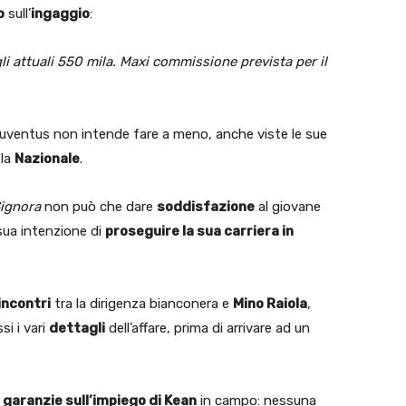
o
sull’
ingaggio
:
gli attuali 550 mila. Maxi commissione prevista per il
 Juventus non intende fare a meno, anche viste le sue
 la
Nazionale
.
Signora
non può che dare
soddisfazione
al giovane
sua intenzione di
proseguire la sua carriera in
incontri
tra la dirigenza bianconera e
Mino Raiola
,
si i vari
dettagli
dell’affare, prima di arrivare ad un
o
garanzie sull’impiego di Kean
in campo: nessuna