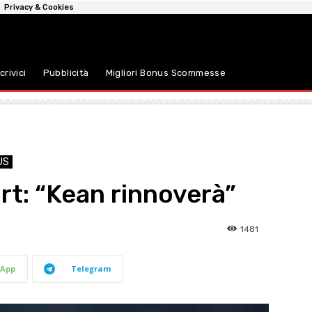
Privacy & Cookies
crivici
Pubblicità
Migliori Bonus Scommesse
US
rt: “Kean rinnoverà”
1481
App
Telegram