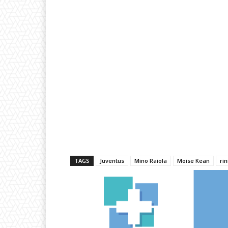
TAGS
Juventus
Mino Raiola
Moise Kean
ri