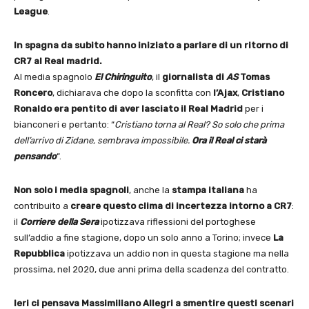
League
.
In spagna da subito hanno iniziato a parlare di un ritorno di
CR7 al Real madrid.
Al media spagnolo
El Chiringuito
, il
giornalista di
AS
Tomas
Roncero
, dichiarava che dopo la sconfitta con
l’Ajax
,
Cristiano
Ronaldo era pentito di aver lasciato il Real Madrid
per i
bianconeri e pertanto: “
Cristiano torna al Real? So solo che prima
dell’arrivo di Zidane, sembrava impossibile.
Ora il Real ci starà
pensando
“.
Non solo i media spagnoli
, anche la
stampa italiana
ha
contribuito a
creare questo clima di incertezza intorno a CR7
:
il
Corriere della Sera
ipotizzava riflessioni del portoghese
sull’addio a fine stagione, dopo un solo anno a Torino; invece
La
Repubblica
ipotizzava un addio non in questa stagione ma nella
prossima, nel 2020, due anni prima della scadenza del contratto.
Ieri ci pensava Massimiliano Allegri a smentire questi scenari