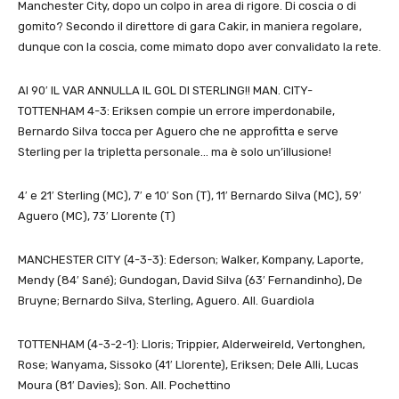
Manchester City, dopo un colpo in area di rigore. Di coscia o di
gomito? Secondo il direttore di gara Cakir, in maniera regolare,
dunque con la coscia, come mimato dopo aver convalidato la rete.
Al 90′ IL VAR ANNULLA IL GOL DI STERLING!! MAN. CITY-
TOTTENHAM 4-3: Eriksen compie un errore imperdonabile,
Bernardo Silva tocca per Aguero che ne approfitta e serve
Sterling per la tripletta personale… ma è solo un’illusione!
4′ e 21′ Sterling (MC), 7′ e 10′ Son (T), 11′ Bernardo Silva (MC), 59′
Aguero (MC), 73′ Llorente (T)
MANCHESTER CITY (4-3-3): Ederson; Walker, Kompany, Laporte,
Mendy (84′ Sané); Gundogan, David Silva (63′ Fernandinho), De
Bruyne; Bernardo Silva, Sterling, Aguero. All. Guardiola
TOTTENHAM (4-3-2-1): Lloris; Trippier, Alderweireld, Vertonghen,
Rose; Wanyama, Sissoko (41′ Llorente), Eriksen; Dele Alli, Lucas
Moura (81′ Davies); Son. All. Pochettino