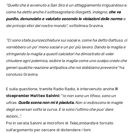
“Quello che è avvenuto a San Siro è un atteggiamento irriguardoso e,
come ha detto anche il sottosegretario Giorgetti, indegno,
che va
punito, denunciato e valutato secondo le violazioni delle norme
e
dei principi etici del nostro mondo”
, sottolinea Gravina.
“Ci sono state punzecchiature sui social e, come ha detto Gattuso, ci
vorrebbero un po’ meno social e un po’ più lavoro. Dando la maglia e
stringendo la maglia a questi calciatori ha dimostrato di voler
chiudere ogni polemica, esibire la maglia come uno scalpo credo che
generi qualche reazione antipatica che noi dobbiamo prevenire”
ha
concluso Gravina.
E sulla questione, tramite Radio Radio, è intervenuto anche
il
vicepremier Matteo Salvini:
“
Io non sono un tifoso, sono un
ultras.
Quella scena non mi è piaciuta.
Non si esibiscono le maglie
degli avversari sotto la curva. E io sono l’ultimo che puo’ dare
lezioni…”.
Poi in serata Salvini ai microfoni di
TeleLombardia
è tornato
sull’argomento per cercare di distendere i toni: