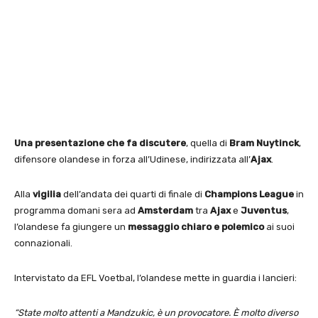
Una presentazione che fa discutere
, quella di
Bram Nuytinck
,
difensore olandese in forza all’Udinese, indirizzata all’
Ajax
.
Alla
vigilia
dell’andata dei quarti di finale di
Champions League
in
programma domani sera ad
Amsterdam
tra
Ajax
e
Juventus
,
l’olandese fa giungere un
messaggio chiaro e polemico
ai suoi
connazionali.
Intervistato da EFL Voetbal, l’olandese mette in guardia i lancieri:
“State molto attenti a Mandzukic, è un provocatore. È molto diverso