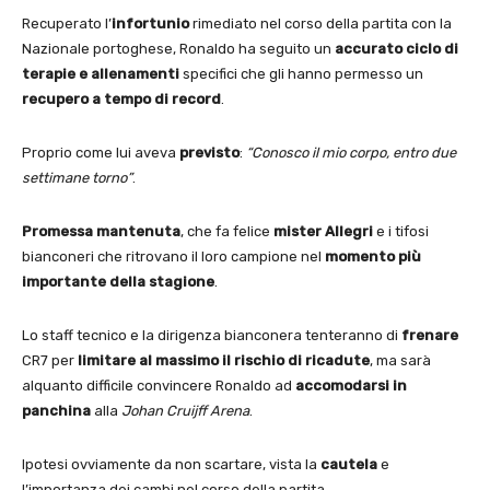
Recuperato l’
infortunio
rimediato nel corso della partita con la
Nazionale portoghese, Ronaldo ha seguito un
accurato ciclo di
terapie e allenamenti
specifici che gli hanno permesso un
recupero a tempo di record
.
Proprio come lui aveva
previsto
:
“Conosco il mio corpo, entro due
settimane torno”
.
Promessa mantenuta
, che fa felice
mister Allegri
e i tifosi
bianconeri che ritrovano il loro campione nel
momento più
importante della stagione
.
Lo staff tecnico e la dirigenza bianconera tenteranno di
frenare
CR7 per
limitare al massimo il rischio di ricadute
, ma sarà
alquanto difficile convincere Ronaldo ad
accomodarsi in
panchina
alla
Johan Cruijff Arena
.
Ipotesi ovviamente da non scartare, vista la
cautela
e
l’importanza dei cambi nel corso della partita.