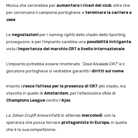
Mossa che servirebbe per
aumentare i ricavi del club
, oltre che
per convincere il campione portoghese a
terminare la carriera a
casa
.
Le
negoziazioni
per i
naming rights
dello stadio dello Sporting
proseguono, e per l’impianto sarebbe una
possibilità intrigante
,
vista l’
importanza del marchio CR7 a livello internazionale
.
L’impianto potrebbe essere rinominato
“José Alvalade CR7”
e il
giocatore portoghese si vedrebbe garantiti i
diritti sul nome
.
Intanto c
resce l’attesa per la presenza di CR7
allo stadio, ma
stavolta in quello di
Amsterdam
, per l’attesissima sfida di
Champions League
contro l’
Ajax
.
La
Johan Crujiff Arena
infatti lo attende
mercoledì
, con la
speranza che possa tornare
protagonista in Europa
, in quella
che è la
sua
competizione.