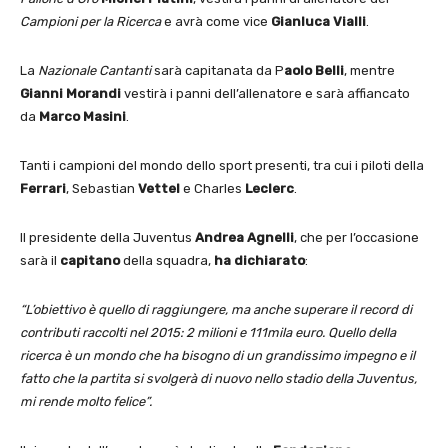
Campioni per la Ricerca
e avrà come vice
Gianluca Vialli
.
La
Nazionale Cantanti
sarà capitanata da P
aolo Belli
, mentre
Gianni Morandi
vestirà i panni dell’allenatore e sarà affiancato
da
Marco Masini
.
Tanti i campioni del mondo dello sport presenti, tra cui i piloti della
Ferrari
, Sebastian
Vettel
e Charles
Leclerc
.
Il presidente della Juventus
Andrea Agnelli
, che per l’occasione
sarà il
capitano
della squadra,
ha dichiarato
:
“L’obiettivo è quello di raggiungere, ma anche superare il record di
contributi raccolti nel 2015: 2 milioni e 111mila euro. Quello della
ricerca è un mondo che ha bisogno di un grandissimo impegno e il
fatto che la partita si svolgerà di nuovo nello stadio della Juventus,
mi rende molto felice”.