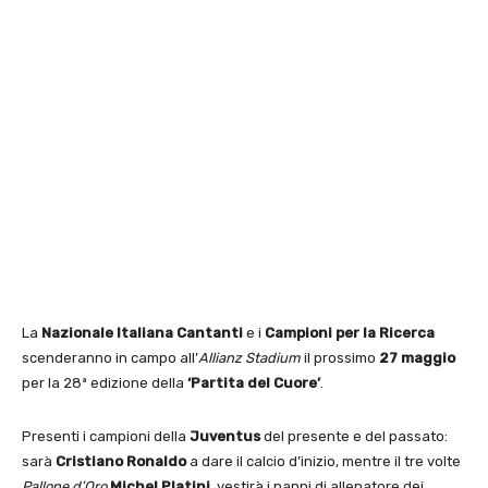
La
Nazionale Italiana Cantanti
e i
Campioni per la Ricerca
scenderanno in campo all’
Allianz Stadium
il prossimo
27 maggio
per la 28ª edizione della
‘Partita del Cuore’
.
Presenti i campioni della
Juventus
del presente e del passato:
sarà
Cristiano Ronaldo
a dare il calcio d’inizio, mentre il tre volte
Pallone d’Oro
Michel Platini
, vestirà i panni di allenatore dei