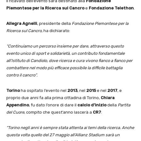
Il ricavato dell’evento sarà destinato alla
Fondazione
Piemontese per la Ricerca sul Cancro
e
Fondazione Telethon
.
Allegra Agnelli
, presidente della
Fondazione Piemontese per la
Ricerca sul Cancro
, ha dichiarato:
“Continuiamo un percorso insieme per dare, attraverso questo
evento unico di sport e solidarietà, un contributo fondamentale
all’Istituto di Candiolo, dove ricerca e cura vivono fianco a fianco per
combattere nel modo più efficace possibile la difficile battaglia
contro il cancro”.
Torino
ha ospitato l’evento nel
2013
, nel
2015
e nel
2017
, e
proprio due anni fa alla prima cittadina di Torino,
Chiara
Appendino
, fu dato l’onore di dare il
calcio d’inizio
della
Partita
del Cuore
, compito che quest’anno lascerà a
CR7
:
“Torino negli anni è sempre stata attenta ai temi della ricerca. Anche
questa volta quello del 27 maggio all’Allianz Stadium sarà un