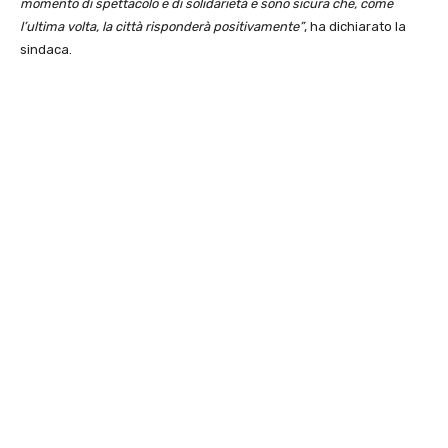
momento di spettacolo e di solidarietà e sono sicura che, come
l’ultima volta, la città risponderà positivamente”
, ha dichiarato la
sindaca.