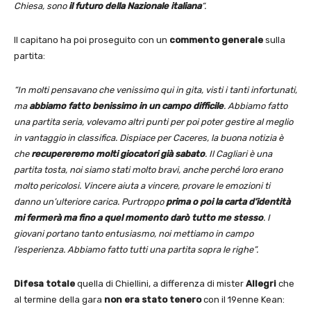
Chiesa, sono
il futuro della Nazionale italiana
“.
Il capitano ha poi proseguito con un
commento generale
sulla
partita:
“In molti pensavano che venissimo qui in gita, visti i tanti infortunati,
ma
abbiamo fatto benissimo in un campo difficile
. Abbiamo fatto
una partita seria, volevamo altri punti per poi poter gestire al meglio
in vantaggio in classifica. Dispiace per Caceres, la buona notizia è
che
recupereremo molti giocatori già sabato
. Il Cagliari è una
partita tosta, noi siamo stati molto bravi, anche perché loro erano
molto pericolosi. Vincere aiuta a vincere, provare le emozioni ti
danno un’ulteriore carica. Purtroppo
prima o poi la carta d’identità
mi fermerà ma fino a quel momento darò tutto me stesso
. I
giovani portano tanto entusiasmo, noi mettiamo in campo
l’esperienza. Abbiamo fatto tutti una partita sopra le righe”.
Difesa totale
quella di Chiellini, a differenza di mister
Allegri
che
al termine della gara
non era stato tenero
con il 19enne Kean: