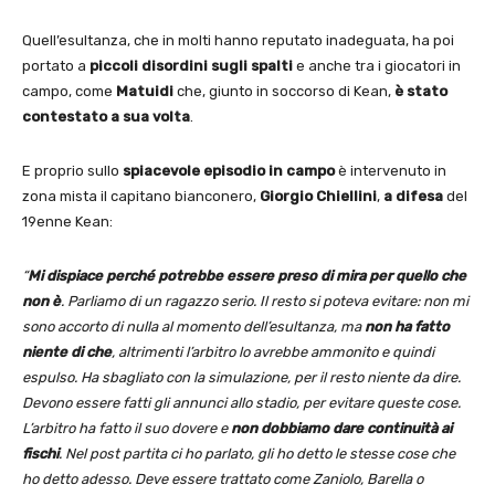
Quell’esultanza, che in molti hanno reputato inadeguata, ha poi
portato a
piccoli disordini sugli spalti
e anche tra i giocatori in
campo, come
Matuidi
che, giunto in soccorso di Kean,
è stato
contestato a sua volta
.
E proprio sullo
spiacevole episodio in campo
è intervenuto in
zona mista il capitano bianconero,
Giorgio Chiellini
,
a difesa
del
19enne Kean:
“
Mi dispiace perché potrebbe essere preso di mira per quello che
non è
. Parliamo di un ragazzo serio. Il resto si poteva evitare: non mi
sono accorto di nulla al momento dell’esultanza, ma
non ha fatto
niente di che
, altrimenti l’arbitro lo avrebbe ammonito e quindi
espulso. Ha sbagliato con la simulazione, per il resto niente da dire.
Devono essere fatti gli annunci allo stadio, per evitare queste cose.
L’arbitro ha fatto il suo dovere e
non dobbiamo dare continuità ai
fischi
. Nel post partita ci ho parlato, gli ho detto le stesse cose che
ho detto adesso. Deve essere trattato come Zaniolo, Barella o