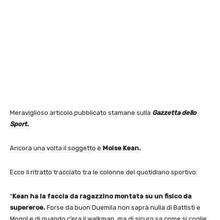
Meraviglioso articolo pubblicato stamane sulla
Gazzetta dello
Sport.
Ancora una volta il soggetto è
Moise Kean.
Ecco il ritratto tracciato tra le colonne del quotidiano sportivo:
“
Kean ha la faccia da ragazzino montata su un fisico da
supereroe.
Forse da buon Duemila non saprà nulla di Battisti e
Mogol e di quando c’era il walkman, ma di sicuro sa come si coglie