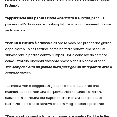
l’attimo”.
“Appartiene alla generazione
«del tutto e subito»,
per cui il
piacere dell’attesa non è contemplato, e vive ogni momento come
se fosse unico”.
“Per lui il futuro è adesso
e gli basta poco per prenderne giorno
dopo giorno un pezzettino, come ha fatto sabato allo Stadium
sbloccando la partita contro l’Empoli. Chi lo conosce da sempre,
come il fratello Giovanni,racconta spesso che il piccolo di casa
«ha sempre avuto un grande fiuto per il gol: su dieci palloni, otto li
butta dentro»”.
“La media non è peggiorata giocando in Serie A, tanto che
mamma Isabelle, non una frequentatrice abituale dell’Allianz,
sabato era in tribuna pur sapendo che non avrebbe giocato
dall’inizio. Forse se lo sentiva che era meglio essere presente.”
“Kean sa che questo è il suo momento e vuole sfruttarlo fino