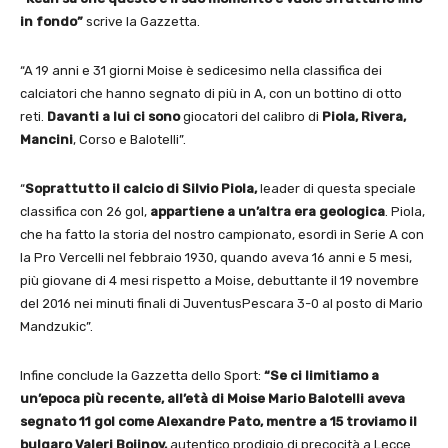
in fondo”
scrive la Gazzetta.
“A 19 anni e 31 giorni Moise è sedicesimo nella classifica dei
calciatori che hanno segnato di più in A, con un bottino di otto
reti.
Davanti a lui ci sono
giocatori del calibro di
Piola, Rivera,
Mancini
, Corso e Balotelli”.
“
Soprattutto il calcio di Silvio Piola,
leader di questa speciale
classifica con 26 gol,
appartiene a un’altra era geologica
. Piola,
che ha fatto la storia del nostro campionato, esordì in Serie A con
la Pro Vercelli nel febbraio 1930, quando aveva 16 anni e 5 mesi,
più giovane di 4 mesi rispetto a Moise, debuttante il 19 novembre
del 2016 nei minuti finali di JuventusPescara 3-0 al posto di Mario
Mandzukic”.
Infine conclude la Gazzetta dello Sport:
“Se ci limitiamo a
un’epoca più recente, all’età di Moise Mario Balotelli aveva
segnato 11 gol come Alexandre Pato, mentre a 15 troviamo il
bulgaro Valeri Bojinov,
autentico prodigio di precocità a Lecce