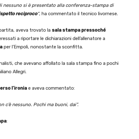
i nessuno si è presentato alla conferenza-stampa di
ispetto reciproco
“
, ha commentato il tecnico livornese.
a partita, aveva trovato la
sala stampa pressoché
eressati a riportare le dichiarazioni dell’allenatore a
a
per l’Empoli, nonostante la sconfitta.
nalisti, che avevano affollato la sala stampa fino a pochi
liano Allegri.
rso l’ironia
e aveva commentato:
n c’è nessuno. Pochi ma buoni, dai”.
mpa
: