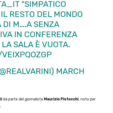
A_IT
"SIMPATICO
 IL RESTO DEL MONDO
 DI M….A SENZA
IVA IN CONFERENZA
E LA SALA È VUOTA.
M/VEIXPQOZGP
(@REALVARINI)
MARCH
ti
da parte del giornalista
Maurizio Pistocchi
, noto per
.