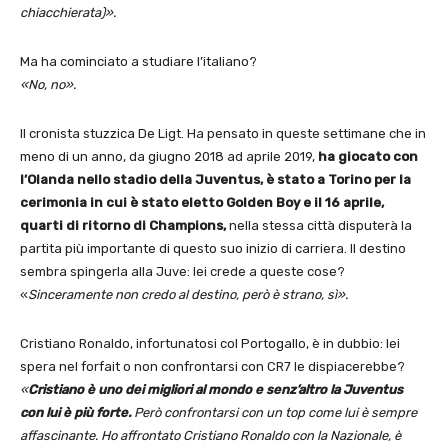
chiacchierata)».
Ma ha cominciato a studiare l’italiano?
«No, no».
Il cronista stuzzica De Ligt. Ha pensato in queste settimane che in
meno di un anno, da giugno 2018 ad aprile 2019,
ha giocato con
l’Olanda nello stadio della Juventus, è stato a Torino per la
cerimonia in cui è stato eletto Golden Boy e il 16 aprile,
quarti di ritorno di Champions,
nella stessa città disputerà la
partita più importante di questo suo inizio di carriera. Il destino
sembra spingerla alla Juve: lei crede a queste cose?
«
Sinceramente non credo al destino, però è strano, sì».
Cristiano Ronaldo, infortunatosi col Portogallo, è in dubbio: lei
spera nel forfait o non confrontarsi con CR7 le dispiacerebbe?
«
Cristiano è uno dei migliori al mondo e senz’altro la Juventus
con lui è più forte.
Però confrontarsi con un top come lui è sempre
affascinante. Ho affrontato Cristiano Ronaldo con la Nazionale, è