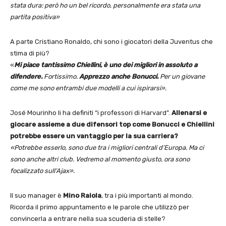
stata dura: però ho un bel ricordo, personalmente era stata una
partita positiva»
A parte Cristiano Ronaldo, chi sono i giocatori della Juventus che
stima di più?
«
Mi piace tantissimo Chiellini, è uno dei migliori in assoluto a
difendere.
Fortissimo.
Apprezzo anche Bonucci.
Per un giovane
come me sono entrambi due modelli a cui ispirarsi».
José Mourinho li ha definiti “i professori di Harvard”.
Allenarsi e
giocare assieme a due difensori top come Bonucci e Chiellini
potrebbe essere un vantaggio per la sua carriera?
«Potrebbe esserlo, sono due tra i migliori centrali d’Europa. Ma ci
sono anche altri club. Vedremo al momento giusto, ora sono
focalizzato sull’Ajax».
Il suo manager è
Mino Raiola
, tra i più importanti al mondo.
Ricorda il primo appuntamento e le parole che utilizzò per
convincerla a entrare nella sua scuderia di stelle?