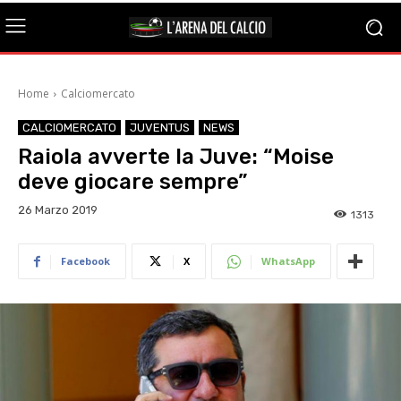
Home
Calciomercato
CALCIOMERCATO
JUVENTUS
NEWS
Raiola avverte la Juve: “Moise
deve giocare sempre”
26 Marzo 2019
1313
Facebook
X
WhatsApp