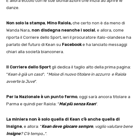
E allora eccolo con le sue dichiarazioni che inizia ad aprire le
danze.
Non solo la stampa
,
Mino Raiola,
che certo non è da meno di
Wanda Nara,
non disdegna neanche i social
, e allora, ​come
riporta il Corriere dello Sport, ieri il procuratore italo-olandese ha
parlato del futuro di Kean su
Facebook
e ha lanciato messaggi
chiari alla società bianconera.
Il Corriere dello Sport
gli dedica il taglio alto della prima pagina:
“
Kean è già un caso
“; “
Moise di nuovo titolare in azzurro e Raiola
avverte la Juve
“.
Per la Nazionale è un punto fermo
, oggi sarà ancora titolare a
Parma e quindi per Raiola: “
Mai più senza Kean
“.
La miniera non è solo quella di Kean c’è anche quella di
Insigne
, e allora: “
Kean deve giocare sempre
, voglio valutare bene
Insigne
? C’è tempo…
“.