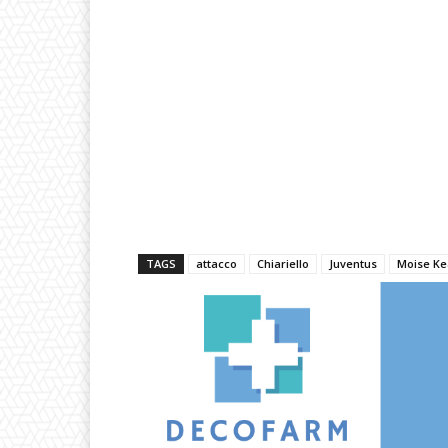
TAGS
attacco
Chiariello
Juventus
Moise K