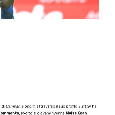
e di
Campania Sport
, attraverso il suo profilo
Twitter
ha
 commento
, rivolto al giovane 19enne
Moise Kean
,