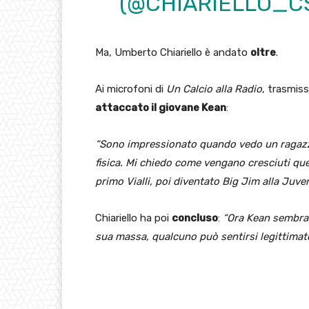
(@CHIARIELLO_C
Ma, Umberto Chiariello è andato
oltre
.
Ai microfoni di
Un Calcio alla Radio
, trasmis
attaccato il giovane Kean
:
“Sono impressionato quando vedo un ragazz
fisica. Mi chiedo come vengano cresciuti que
primo Vialli, poi diventato Big Jim alla Juve
Chiariello ha poi
concluso
:
“Ora Kean sembra H
sua massa, qualcuno può sentirsi legittimato 