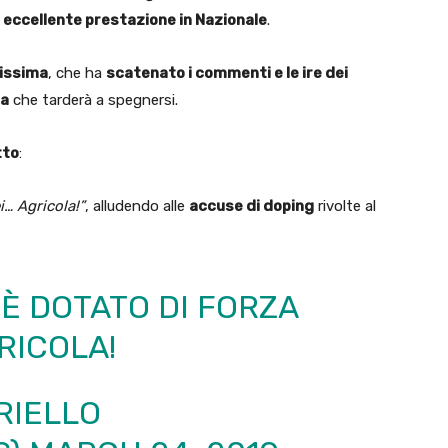
a
eccellente prestazione in Nazionale
.
vissima
, che ha
scatenato i commenti e le ire dei
ca
che tarderà a spegnersi.
tto
:
i… Agricola!”
, alludendo alle
accuse di doping
rivolte al
È DOTATO DI FORZA
RICOLA!
RIELLO