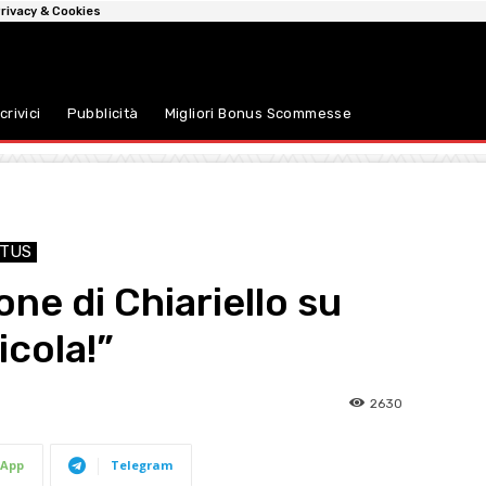
rivacy & Cookies
crivici
Pubblicità
Migliori Bonus Scommesse
TUS
ne di Chiariello su
icola!”
2630
App
Telegram